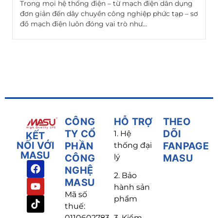
Trong mọi hệ thống điện – từ mạch điện dân dụng
đơn giản đến dây chuyền công nghiệp phức tạp – sơ
đồ mạch điện luôn đóng vai trò như...
CÔNG
HỖ TRỢ
THEO
TY CỔ
DÕI
1. Hệ
KẾT
NỐI VỚI
PHẦN
FANPAGE
thống đại
MASU
CÔNG
lý
MASU
NGHỆ
2. Bảo
MASU
hành sản
Mã số
phẩm
thuế:
3. Kiểm
0110602783