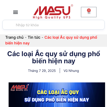
0
GIỚI THIỆU
BỘ LƯU ĐIỆN
PIN & ẮC QUY
BIẾN TẦN
TIN TỨC
LIÊN HỆ
Trang chủ
-
Tin tức
-
Các loại Ắc quy sử dụng phổ
biến hiện nay
Các loại Ắc quy sử dụng phổ
biến hiện nay
Tháng 7 29, 2025
Vũ Nhung