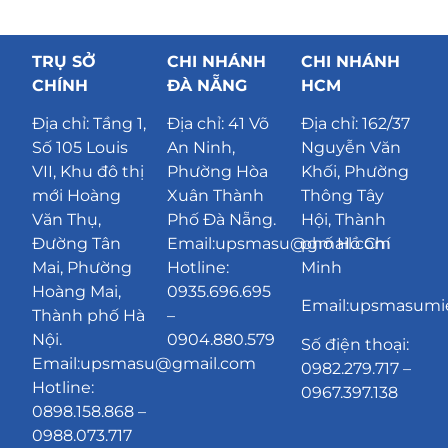
TRỤ SỞ
CHI NHÁNH
CHI NHÁNH
CHÍNH
ĐÀ NẴNG
HCM
Địa chỉ:
Tầng 1,
Địa chỉ:
41 Võ
Địa chỉ: 162/37
Số 105 Louis
An Ninh,
Nguyễn Văn
VII, Khu đô thị
Phường Hòa
Khối, Phường
mới Hoàng
Xuân Thành
Thông Tây
Văn Thụ,
Phố Đà Nẵng
.
Hội, Thành
Đường Tân
Email:upsmasu@gmail.com
phố Hồ Chí
Mai, Phường
Hotline:
Minh
Hoàng Mai,
0935.696.695
Email:upsmasum
Thành phố Hà
–
Nội.
0904.880.579
Số điện thoại:
Email:upsmasu@gmail.com
0982.279.717 –
Hotline:
0967.397.138
0898.158.868 –
0988.073.717