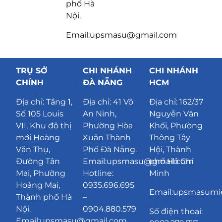
phố Hà
Nội.
Email:upsmasu@gmail.com
TRỤ SỞ
CHI NHÁNH
CHI NHÁNH
CHÍNH
ĐÀ NẴNG
HCM
Địa chỉ:
Tầng 1,
Địa chỉ:
41 Võ
Địa chỉ: 162/37
Số 105 Louis
An Ninh,
Nguyễn Văn
VII, Khu đô thị
Phường Hòa
Khối, Phường
mới Hoàng
Xuân Thành
Thông Tây
Văn Thụ,
Phố Đà Nẵng
.
Hội, Thành
Đường Tân
Email:upsmasu@gmail.com
phố Hồ Chí
Mai, Phường
Hotline:
Minh
Hoàng Mai,
0935.696.695
Email:upsmasum
Thành phố Hà
–
Nội.
0904.880.579
Số điện thoại:
Email:upsmasu@gmail.com