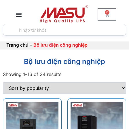
0
GIỚI THIỆU
BỘ LƯU ĐIỆN
PIN & ẮC QUY
BIẾN TẦN
TIN TỨC
LIÊN HỆ
Trang chủ
-
Bộ lưu điện công nghiệp
Bộ lưu điện công nghiệp
Showing 1–16 of 34 results