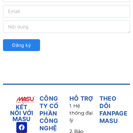
CÔNG
HỖ TRỢ
THEO
TY CỔ
DÕI
1. Hệ
KẾT
NỐI VỚI
PHẦN
FANPAGE
thống đại
MASU
CÔNG
lý
MASU
NGHỆ
2. Bảo