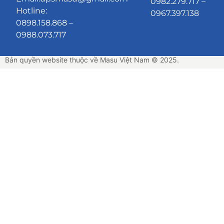
0982.279.717 –
Hotline:
0967.397.138
0898.158.868 –
0988.073.717
Bản quyền website thuộc về Masu Việt Nam © 2025.