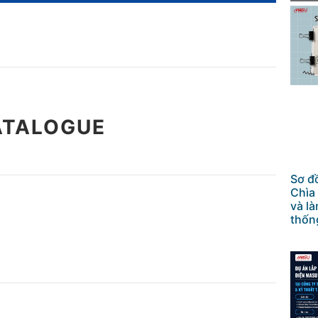
ATALOGUE
Sơ đ
Chìa
và l
thốn