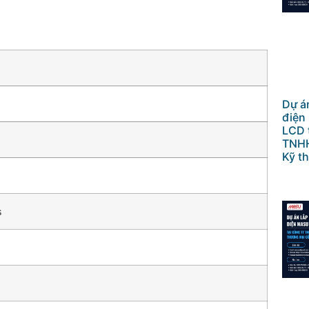
Dự án
điện
LCD 
TNHH
Kỹ th
s