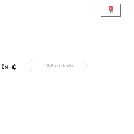
0
TÌM KIẾM
LIÊN HỆ