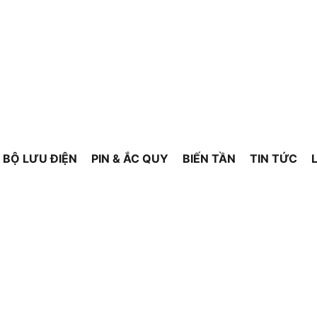
BỘ LƯU ĐIỆN
PIN & ẮC QUY
BIẾN TẦN
TIN TỨC