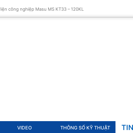
 điện công nghiệp Masu MS KT33 – 120KL
TI
VIDEO
THÔNG SỐ KỸ THUẬT