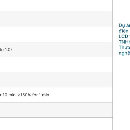
Dự án
điện
LCD 
TNHH
Thươ
to 1.0)
nghệ
r 10 min; >150% for 1 min