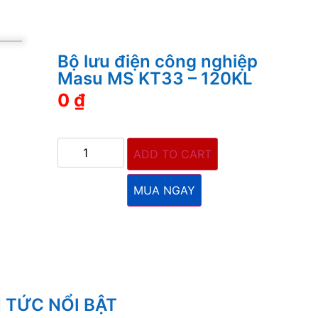
Bộ lưu điện công nghiệp
Masu MS KT33 – 120KL
0
₫
ADD TO CART
MUA NGAY
N TỨC NỔI BẬT