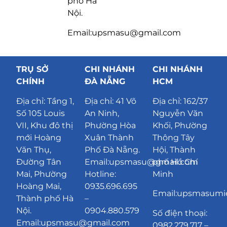
phố Hà
Nội.
Email:upsmasu@gmail.com
TRỤ SỞ
CHI NHÁNH
CHI NHÁNH
CHÍNH
ĐÀ NẴNG
HCM
Địa chỉ:
Tầng 1,
Địa chỉ:
41 Võ
Địa chỉ: 162/37
Số 105 Louis
An Ninh,
Nguyễn Văn
VII, Khu đô thị
Phường Hòa
Khối, Phường
mới Hoàng
Xuân Thành
Thông Tây
Văn Thụ,
Phố Đà Nẵng
.
Hội, Thành
Đường Tân
Email:upsmasu@gmail.com
phố Hồ Chí
Mai, Phường
Hotline:
Minh
Hoàng Mai,
0935.696.695
Email:upsmasum
Thành phố Hà
–
Nội.
0904.880.579
Số điện thoại:
Email:upsmasu@gmail.com
0982.279.717 –