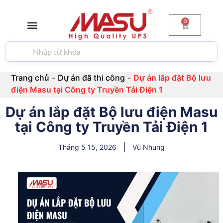
0
GIỚI THIỆU
BỘ LƯU ĐIỆN
PIN & ẮC QUY
BIẾN TẦN
TIN TỨC
LIÊN HỆ
Trang chủ
-
Dự án đã thi công
-
Dự án lắp đặt Bộ lưu
điện Masu tại Công ty Truyền Tải Điện 1
Dự án lắp đặt Bộ lưu điện Masu
tại Công ty Truyền Tải Điện 1
Tháng 5 15, 2026
Vũ Nhung