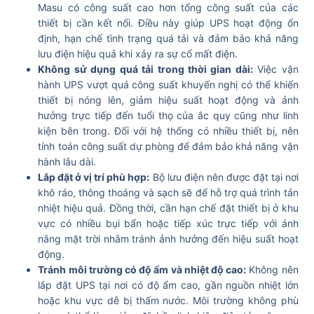
Masu có công suất cao hơn tổng công suất của các
thiết bị cần kết nối. Điều này giúp UPS hoạt động ổn
định, hạn chế tình trạng quá tải và đảm bảo khả năng
lưu điện hiệu quả khi xảy ra sự cố mất điện.
Không sử dụng quá tải trong thời gian dài:
Việc vận
hành UPS vượt quá công suất khuyến nghị có thể khiến
thiết bị nóng lên, giảm hiệu suất hoạt động và ảnh
hưởng trực tiếp đến tuổi thọ của ắc quy cũng như linh
kiện bên trong. Đối với hệ thống có nhiều thiết bị, nên
tính toán công suất dự phòng để đảm bảo khả năng vận
hành lâu dài.
Lắp đặt ở vị trí phù hợp:
Bộ lưu điện nên được đặt tại nơi
khô ráo, thông thoáng và sạch sẽ để hỗ trợ quá trình tản
nhiệt hiệu quả. Đồng thời, cần hạn chế đặt thiết bị ở khu
vực có nhiều bụi bẩn hoặc tiếp xúc trực tiếp với ánh
nắng mặt trời nhằm tránh ảnh hưởng đến hiệu suất hoạt
động.
Tránh môi trường có độ ẩm và nhiệt độ cao:
Không nên
lắp đặt UPS tại nơi có độ ẩm cao, gần nguồn nhiệt lớn
hoặc khu vực dễ bị thấm nước. Môi trường không phù