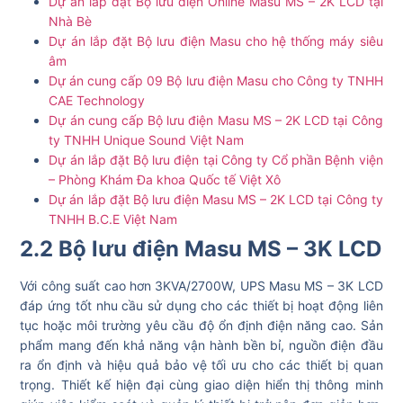
Dự án lắp đặt Bộ lưu điện Online Masu MS – 2K LCD tại
Nhà Bè
Dự án lắp đặt Bộ lưu điện Masu cho hệ thống máy siêu
âm
Dự án cung cấp 09 Bộ lưu điện Masu cho Công ty TNHH
CAE Technology
Dự án cung cấp Bộ lưu điện Masu MS – 2K LCD tại Công
ty TNHH Unique Sound Việt Nam
Dự án lắp đặt Bộ lưu điện tại Công ty Cổ phần Bệnh viện
– Phòng Khám Đa khoa Quốc tế Việt Xô
Dự án lắp đặt Bộ lưu điện Masu MS – 2K LCD tại Công ty
TNHH B.C.E Việt Nam
2.2 Bộ lưu điện Masu MS – 3K LCD
Với công suất cao hơn 3KVA/2700W, UPS Masu MS – 3K LCD
đáp ứng tốt nhu cầu sử dụng cho các thiết bị hoạt động liên
tục hoặc môi trường yêu cầu độ ổn định điện năng cao. Sản
phẩm mang đến khả năng vận hành bền bỉ, nguồn điện đầu
ra ổn định và hiệu quả bảo vệ tối ưu cho các thiết bị quan
trọng. Thiết kế hiện đại cùng giao diện hiển thị thông minh