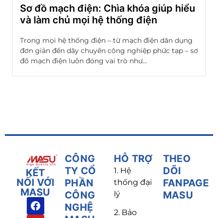
Sơ đồ mạch điện: Chìa khóa giúp hiểu
và làm chủ mọi hệ thống điện
Trong mọi hệ thống điện – từ mạch điện dân dụng
đơn giản đến dây chuyền công nghiệp phức tạp – sơ
đồ mạch điện luôn đóng vai trò như...
CÔNG
HỖ TRỢ
THEO
TY CỔ
DÕI
1. Hệ
KẾT
NỐI VỚI
PHẦN
FANPAGE
thống đại
MASU
CÔNG
lý
MASU
NGHỆ
2. Bảo