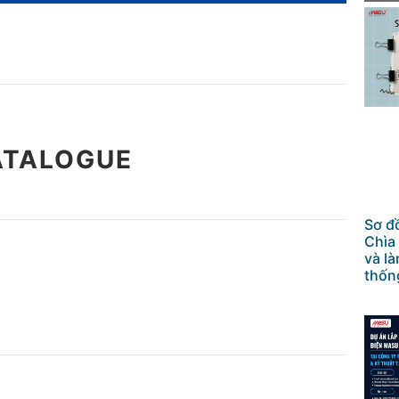
ATALOGUE
Sơ đ
Chìa
và l
thốn