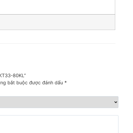
 KT33-80KL”
ờng bắt buộc được đánh dấu
*