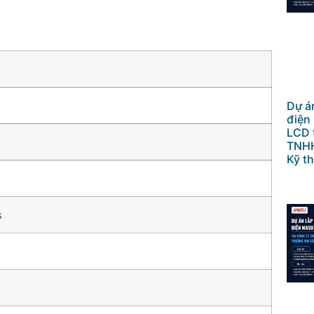
Dự án
điện
LCD 
TNHH
Kỹ th
s