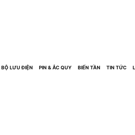
BỘ LƯU ĐIỆN
PIN & ẮC QUY
BIẾN TẦN
TIN TỨC