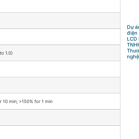
Dự án
điện
LCD 
TNHH
Thươ
to 1.0)
nghệ
r 10 min; >150% for 1 min