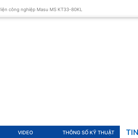
 điện công nghiệp Masu MS KT33-80KL
TI
VIDEO
THÔNG SỐ KỸ THUẬT