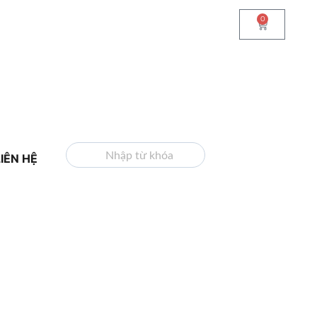
0
TÌM KIẾM
LIÊN HỆ