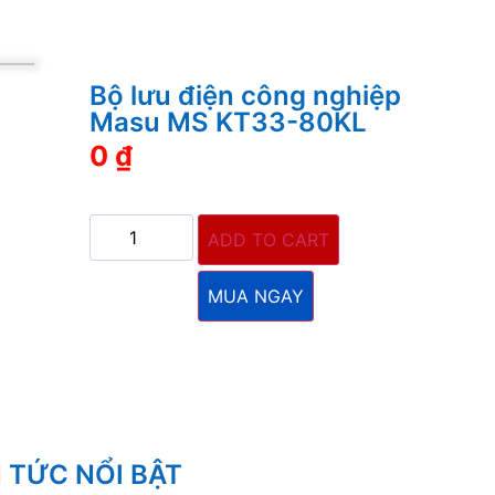
Bộ lưu điện công nghiệp
Masu MS KT33-80KL
0
₫
ADD TO CART
MUA NGAY
N TỨC NỔI BẬT