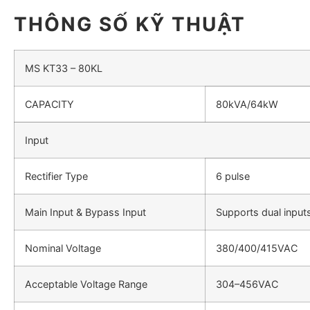
THÔNG SỐ KỸ THUẬT
MS KT33 – 80KL
CAPACITY
80kVA/64kW
Input
Rectifier Type
6 pulse
Main Input & Bypass Input
Supports dual input
Nominal Voltage
380/400/415VAC
Acceptable Voltage Range
304–456VAC