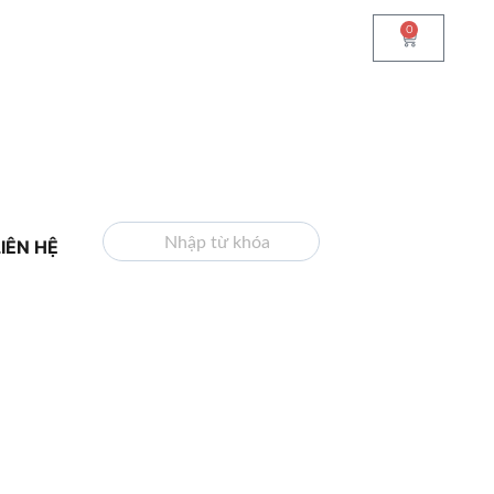
0
TÌM KIẾM
LIÊN HỆ