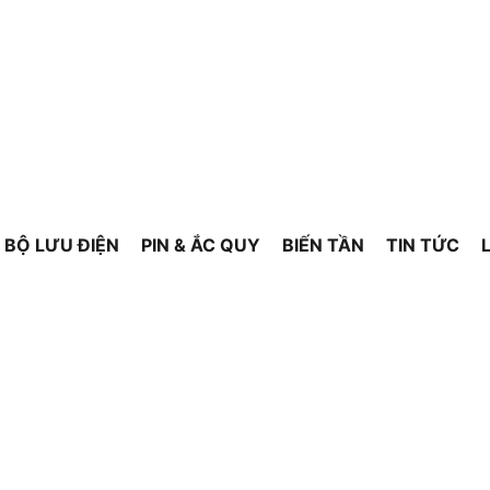
BỘ LƯU ĐIỆN
PIN & ẮC QUY
BIẾN TẦN
TIN TỨC