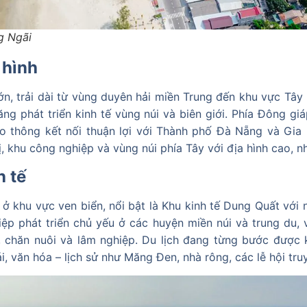
g Ngãi
a hình
ớn, trải dài từ vùng duyên hải miền Trung đến khu vực Tây 
ăng phát triển kinh tế vùng núi và biên giới. Phía Đông gi
o thông kết nối thuận lợi với Thành phố Đà Nẵng và Gia La
, khu công nghiệp và vùng núi phía Tây với địa hình cao, n
h tế
ở khu vực ven biển, nổi bật là Khu kinh tế Dung Quất với 
ệp phát triển chủ yếu ở các huyện miền núi và trung du, 
ả, chăn nuôi và lâm nghiệp. Du lịch đang từng bước được kh
i, văn hóa – lịch sử như Măng Đen, nhà rông, các lễ hội tru