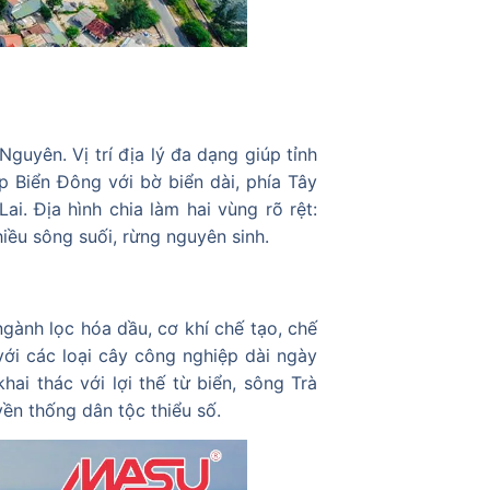
Nguyên. Vị trí địa lý đa dạng giúp tỉnh
áp Biển Đông với bờ biển dài, phía Tây
i. Địa hình chia làm hai vùng rõ rệt:
hiều sông suối, rừng nguyên sinh.
ngành lọc hóa dầu, cơ khí chế tạo, chế
với các loại cây công nghiệp dài ngày
ai thác với lợi thế từ biển, sông Trà
yền thống dân tộc thiểu số.