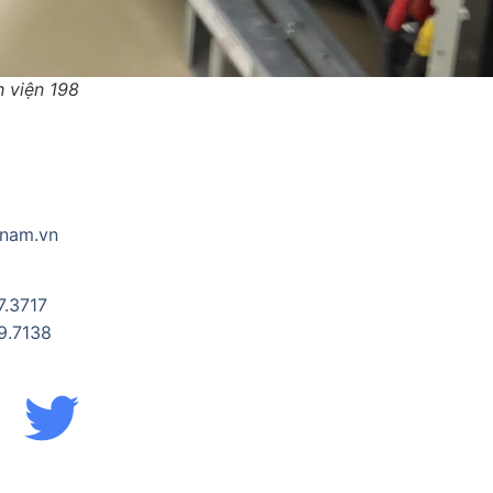
h viện 198
tnam.vn
7.3717
9.7138