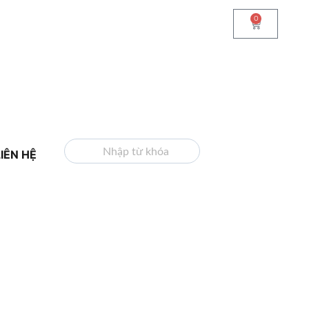
0
TÌM KIẾM
LIÊN HỆ