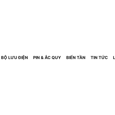
BỘ LƯU ĐIỆN
PIN & ẮC QUY
BIẾN TẦN
TIN TỨC