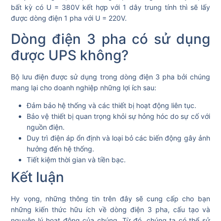
bất kỳ có U = 380V kết hợp với 1 dây trung tính thì sẽ lấy
được dòng điện 1 pha với U = 220V.
Dòng điện 3 pha có sử dụng
được UPS không?
Bộ lưu điện được sử dụng trong dòng điện 3 pha bởi chúng
mang lại cho doanh nghiệp những lợi ích sau:
Đảm bảo h
ệ thống và các thiết bị hoạt động
liên tục
.
Bảo vệ thiết bị quan trọng
khỏi sự hỏng hóc do sự cố với
nguồn điện.
D
uy trì điện áp ổn định và loại bỏ các biến động gây ảnh
hưởng đến hệ thống.
Tiết kiệm thời gian và tiền bạ
c
.
Kết luận
Hy vọng,
những thông tin trên đây sẽ cung cấp cho bạn
những kiến thức hữu ích về dòng điện 3 pha, cấu tạo và
nguyên lý hoạt động của chúng. Từ đó, chúng ta có thể sử