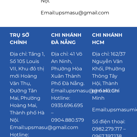
Nội.
Email:upsmasu@gmail.com
TRỤ SỞ
CHI NHÁNH
CHI NHÁNH
CHÍNH
ĐÀ NẴNG
HCM
Địa chỉ:
Tầng 1,
Địa chỉ:
41 Võ
Địa chỉ: 162/37
Số 105 Louis
An Ninh,
Nguyễn Văn
VII, Khu đô thị
Phường Hòa
Khối, Phường
mới Hoàng
Xuân Thành
Thông Tây
Văn Thụ,
Phố Đà Nẵng
.
Hội, Thành
Đường Tân
Email:upsmasu@gmail.com
phố Hồ Chí
Mai, Phường
Hotline:
Minh
Hoàng Mai,
0935.696.695
Email:upsmasum
Thành phố Hà
–
Nội.
0904.880.579
Số điện thoại:
Email:upsmasu@gmail.com
0982.279.717 –
Hotline:
0967.397.138