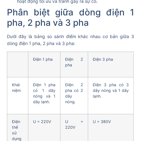
hoạt động tối ưu và tránh gây ra sự cố.
Phân biệt giữa dòng điện 1
pha, 2 pha và 3 pha
Dưới đây là
bảng so sánh điểm khác nhau cơ bản giữa 3
dòng điện 1 pha, 2 pha và 3 pha:
Điện 1 pha
Điện 2
Điện 3 pha
pha
Khái
Điện 1 pha
Điện 2
Điện 3 pha có 3
niệm
có 1 dây
pha có 2
dây nóng và 1 dây
nóng và 1
dây
lạnh.
dây lạnh.
nóng.
Điện
U = 220V
U =
U = 380V
thế
220V
sử
dụng