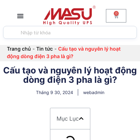
0
GIỚI THIỆU
BỘ LƯU ĐIỆN
PIN & ẮC QUY
BIẾN TẦN
TIN TỨC
LIÊN HỆ
Trang chủ
-
Tin tức
-
Cấu tạo và nguyên lý hoạt
động dòng điện 3 pha là gì?
Cấu tạo và nguyên lý hoạt động
dòng điện 3 pha là gì?
Tháng 9 30, 2024
webadmin
Mục Lục