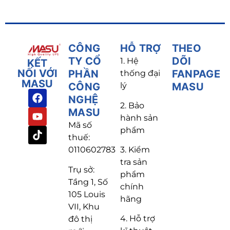
CÔNG
HỖ TRỢ
THEO
TY CỔ
DÕI
1. Hệ
KẾT
NỐI VỚI
PHẦN
FANPAGE
thống đại
MASU
CÔNG
lý
MASU
NGHỆ
2. Bảo
MASU
hành sản
Mã số
phẩm
thuế:
3. Kiểm
0110602783
tra sản
Trụ sở:
phẩm
Tầng 1, Số
chính
105 Louis
hãng
VII, Khu
4. Hỗ trợ
đô thị