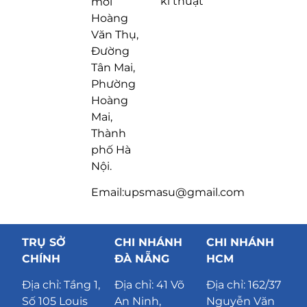
kĩ thuật
mới
Hoàng
Văn Thụ,
Đường
Tân Mai,
Phường
Hoàng
Mai,
Thành
phố Hà
Nội.
Email:upsmasu@gmail.com
TRỤ SỞ
CHI NHÁNH
CHI NHÁNH
CHÍNH
ĐÀ NẴNG
HCM
Địa chỉ:
Tầng 1,
Địa chỉ:
41 Võ
Địa chỉ: 162/37
Số 105 Louis
An Ninh,
Nguyễn Văn