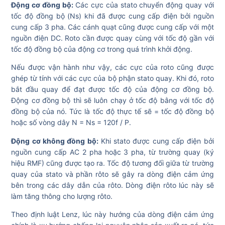
Động cơ đồng bộ:
Các cực của stato chuyển động quay với
tốc độ đồng bộ (Ns) khi đã được cung cấp điện bởi nguồn
cung cấp 3 pha. Các cánh quạt cũng được cung cấp với một
nguồn điện DC. Roto cần được quay cùng với tốc độ gần với
tốc độ đồng bộ của động cơ trong quá trình khởi động.
Nếu được vận hành như vậy, các cực của roto cũng được
ghép từ tính với các cực của bộ phận stato quay. Khi đó, roto
bắt đầu quay để đạt được tốc độ của động cơ đồng bộ.
Động cơ đồng bộ thì sẽ luôn chạy ở tốc độ bằng với tốc độ
đồng bộ của nó. Tức là tốc độ thực tế sẽ = tốc độ đồng bộ
hoặc số vòng dây N = Ns = 120f / P.
Động cơ không đồng bộ:
Khi stato được cung cấp điện bởi
nguồn cung cấp AC 2 pha hoặc 3 pha, từ trường quay (ký
hiệu RMF) cũng được tạo ra. Tốc độ tương đối giữa từ trường
quay của stato và phần rôto sẽ gây ra dòng điện cảm ứng
bên trong các dây dẫn của rôto. Dòng điện rôto lúc này sẽ
làm tăng thông cho lượng rôto.
Theo định luật Lenz, lúc này hướng của dòng điện cảm ứng