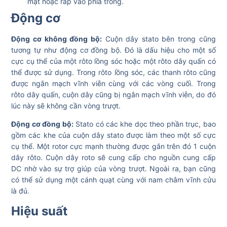
mặt hoặc ráp vào phía trong.
Động cơ
Động cơ không đồng bộ:
Cuộn dây stato bên trong cũng
tương tự như động cơ đồng bộ. Đó là dấu hiệu cho một số
cực cụ thể của một rôto lồng sóc hoặc một rôto dây quấn có
thể được sử dụng. Trong rôto lồng sóc, các thanh rôto cũng
được ngắn mạch vĩnh viễn cùng với các vòng cuối. Trong
rôto dây quấn, cuộn dây cũng bị ngắn mạch vĩnh viễn, do đó
lúc này sẽ không cần vòng trượt.
Động cơ đồng bộ:
Stato có các khe dọc theo phần trục, bao
gồm các khe của cuộn dây stato được làm theo một số cực
cụ thể. Một rotor cực mạnh thường được gắn trên đó 1 cuộn
dây rôto. Cuộn dây roto sẽ cung cấp cho nguồn cung cấp
DC nhờ vào sự trợ giúp của vòng trượt. Ngoài ra, bạn cũng
có thể sử dụng một cánh quạt cùng với nam châm vĩnh cửu
là đủ.
Hiệu suất