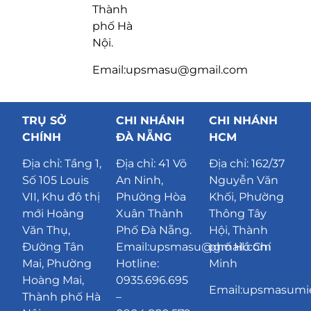
Thành
phố Hà
Nội.
Email:upsmasu@gmail.com
TRỤ SỞ
CHI NHÁNH
CHI NHÁNH
CHÍNH
ĐÀ NẴNG
HCM
Địa chỉ:
Tầng 1,
Địa chỉ:
41 Võ
Địa chỉ: 162/37
Số 105 Louis
An Ninh,
Nguyễn Văn
VII, Khu đô thị
Phường Hòa
Khối, Phường
mới Hoàng
Xuân Thành
Thông Tây
Văn Thụ,
Phố Đà Nẵng
.
Hội, Thành
Đường Tân
Email:upsmasu@gmail.com
phố Hồ Chí
Mai, Phường
Hotline:
Minh
Hoàng Mai,
0935.696.695
Email:upsmasum
Thành phố Hà
–