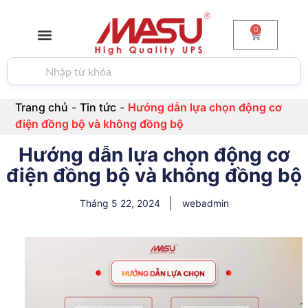
0
GIỚI THIỆU
BỘ LƯU ĐIỆN
PIN & ẮC QUY
BIẾN TẦN
TIN TỨC
LIÊN HỆ
Trang chủ
-
Tin tức
-
Hướng dẫn lựa chọn động cơ
điện đồng bộ và không đồng bộ
Hướng dẫn lựa chọn động cơ
điện đồng bộ và không đồng bộ
Tháng 5 22, 2024
webadmin