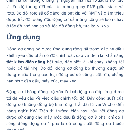
chính là xu hướng chống lại nguyên nhân sản xuất ra nó, tức
là tốc độ tương đối của từ trường quay RMF giữa stato và
roto. Do đó, roto sẽ cố gắng để bắt kịp với RMF và giảm thiểu
được tốc độ tương đối. Động cơ cảm ứng cũng sẽ luôn chạy
ở tốc độ nhỏ hơn so với tốc độ đồng bộ, tức là: N <Ns.
Ứng dụng
Động cơ đồng bộ được ứng dụng rộng rãi trong các hệ điều
khiển yêu cầu phải có độ chính xác cao và đem lại khả năng
tiết kiệm điện năng
hết sức, đặc biệt là khi chạy không tải
hoặc có tải nhẹ. Do đó, động cơ đồng bộ thường được sử
dụng nhiều trong các loại động cơ có công suất lớn, chẳng
hạn như: cần cẩu, máy xúc, máy kéo,…
Động cơ không đồng bộ vốn là loại động cơ đáp ứng được
tối đa yêu cầu về việc điều chỉnh tốc độ. Dãy công suất của
động cơ không đồng bộ khá rộng, trải dài từ vài W cho đến
hàng nghìn KW. Trên thị trường hiện nay, hầu hết động cơ
được sử dụng cho máy móc đều là động cơ 3 pha, chỉ có 1
sống dòng động cơ 1 pha là có công suất động cơ thuộc
dạng nhỏ.