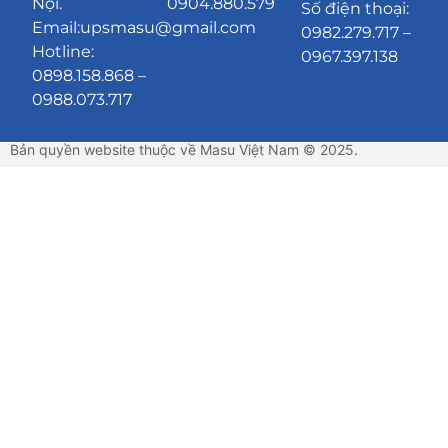
Nội.
0904.880.579
Số điện thoại:
Email:upsmasu@gmail.com
0982.279.717 –
Hotline:
0967.397.138
0898.158.868 –
0988.073.717
Bản quyền website thuộc về Masu Việt Nam © 2025.