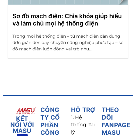
Sơ đồ mạch điện: Chìa khóa giúp hiểu
và làm chủ mọi hệ thống điện
Trong mọi hệ thống điện – từ mạch điện dân dụng
đơn giản đến dây chuyền công nghiệp phức tạp – sơ
đồ mạch điện luôn đóng vai trò như...
CÔNG
HỖ TRỢ
THEO
TY CỔ
DÕI
1. Hệ
KẾT
NỐI VỚI
PHẦN
FANPAGE
thống đại
MASU
CÔNG
lý
MASU