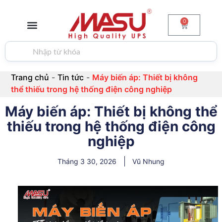
0
GIỚI THIỆU
BỘ LƯU ĐIỆN
PIN & ẮC QUY
BIẾN TẦN
TIN TỨC
LIÊN HỆ
Trang chủ
-
Tin tức
-
Máy biến áp: Thiết bị không
thể thiếu trong hệ thống điện công nghiệp
Máy biến áp: Thiết bị không thể
thiếu trong hệ thống điện công
nghiệp
Tháng 3 30, 2026
Vũ Nhung