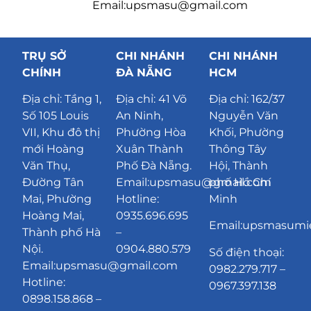
Email:upsmasu@gmail.com
TRỤ SỞ
CHI NHÁNH
CHI NHÁNH
CHÍNH
ĐÀ NẴNG
HCM
Địa chỉ:
Tầng 1,
Địa chỉ:
41 Võ
Địa chỉ: 162/37
Số 105 Louis
An Ninh,
Nguyễn Văn
VII, Khu đô thị
Phường Hòa
Khối, Phường
mới Hoàng
Xuân Thành
Thông Tây
Văn Thụ,
Phố Đà Nẵng
.
Hội, Thành
Đường Tân
Email:upsmasu@gmail.com
phố Hồ Chí
Mai, Phường
Hotline:
Minh
Hoàng Mai,
0935.696.695
Email:upsmasum
Thành phố Hà
–
Nội.
0904.880.579
Số điện thoại:
Email:upsmasu@gmail.com
0982.279.717 –
Hotline:
0967.397.138
0898.158.868 –