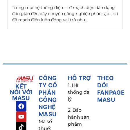
Trong mọi hệ thống điện – từ mạch điện dân dụng
đơn giản đến dây chuyền công nghiệp phức tạp – sơ
đồ mạch điện luôn đóng vai trò như...
CÔNG
HỖ TRỢ
THEO
TY CỔ
DÕI
1. Hệ
KẾT
NỐI VỚI
PHẦN
FANPAGE
thống đại
MASU
CÔNG
lý
MASU
NGHỆ
2. Bảo
MASU
hành sản
Mã số
phẩm
thuế: