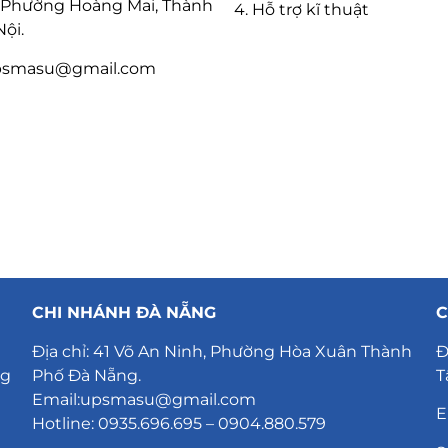
, Phường Hoàng Mai, Thành
4. Hỗ trợ kĩ thuật
ội.
psmasu@gmail.com
CHI NHÁNH ĐÀ NẴNG
C
Địa chỉ:
41 Võ An Ninh, Phường Hòa Xuân Thành
Đ
ng
Phố Đà Nẵng
.
T
Email:upsmasu@gmail.com
E
Hotline: 0935.696.695 – 0904.880.579