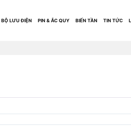
BỘ LƯU ĐIỆN
PIN & ẮC QUY
BIẾN TẦN
TIN TỨC