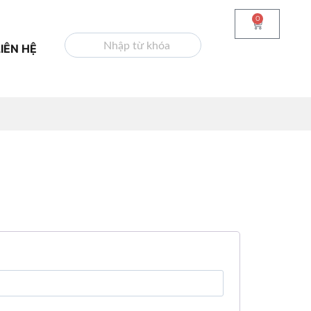
0
TÌM KIẾM
LIÊN HỆ