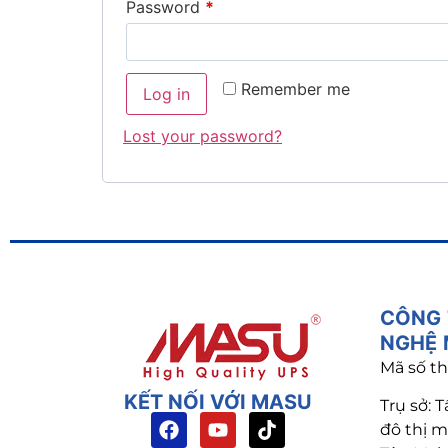
Password
*
Remember me
Log in
Lost your password?
CÔNG 
NGHỆ
Mã số th
KẾT NỐI VỚI MASU
Trụ sở:
T
đô thị 