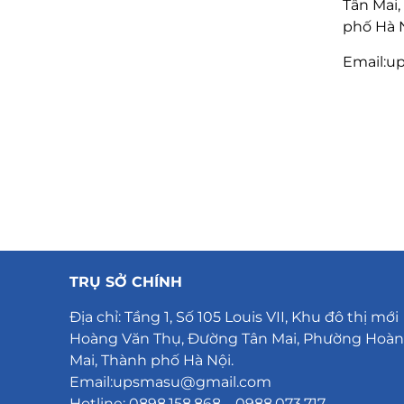
Tân Mai
phố Hà N
Email:u
TRỤ SỞ CHÍNH
Địa chỉ:
Tầng 1, Số 105 Louis VII, Khu đô thị mới
Hoàng Văn Thụ, Đường Tân Mai, Phường Hoà
Mai, Thành phố Hà Nội.
Email:upsmasu@gmail.com
Hotline: 0898.158.868 – 0988.073.717