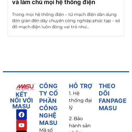
và làm chủ mọi hệ thống điện
Trong mọi hệ thống điện – từ mạch điện dân dụng
đơn giản đến dây chuyền công nghiệp phức tạp – sơ
đồ mạch điện luôn đóng vai trò như...
CÔNG
HỖ TRỢ
THEO
TY CỔ
DÕI
1. Hệ
KẾT
NỐI VỚI
PHẦN
FANPAGE
thống đại
MASU
CÔNG
lý
MASU
NGHỆ
2. Bảo
MASU
hành sản
Mã số