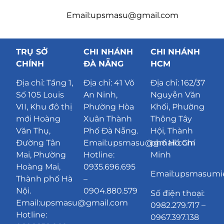
Email:upsmasu@gmail.com
TRỤ SỞ
CHI NHÁNH
CHI NHÁNH
CHÍNH
ĐÀ NẴNG
HCM
Địa chỉ:
Tầng 1,
Địa chỉ:
41 Võ
Địa chỉ: 162/37
Số 105 Louis
An Ninh,
Nguyễn Văn
VII, Khu đô thị
Phường Hòa
Khối, Phường
mới Hoàng
Xuân Thành
Thông Tây
Văn Thụ,
Phố Đà Nẵng
.
Hội, Thành
Đường Tân
Email:upsmasu@gmail.com
phố Hồ Chí
Mai, Phường
Hotline:
Minh
Hoàng Mai,
0935.696.695
Email:upsmasum
Thành phố Hà
–
Nội.
0904.880.579
Số điện thoại:
Email:upsmasu@gmail.com
0982.279.717 –
Hotline:
0967.397.138