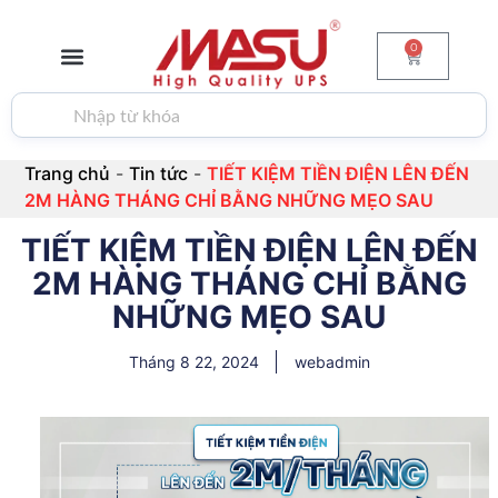
0
GIỚI THIỆU
BỘ LƯU ĐIỆN
PIN & ẮC QUY
BIẾN TẦN
TIN TỨC
LIÊN HỆ
Trang chủ
-
Tin tức
-
TIẾT KIỆM TIỀN ĐIỆN LÊN ĐẾN
2M HÀNG THÁNG CHỈ BẰNG NHỮNG MẸO SAU
TIẾT KIỆM TIỀN ĐIỆN LÊN ĐẾN
2M HÀNG THÁNG CHỈ BẰNG
NHỮNG MẸO SAU
Tháng 8 22, 2024
webadmin