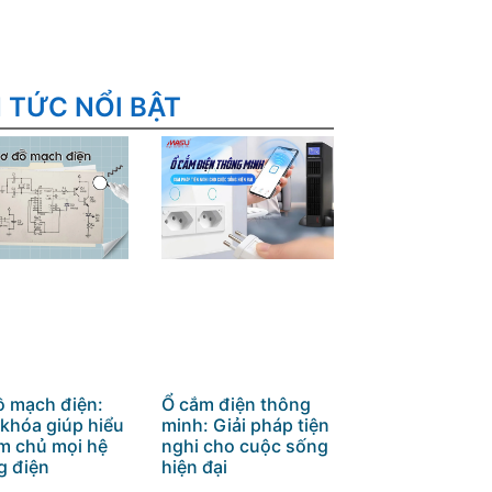
N TỨC NỔI BẬT
ồ mạch điện:
Ổ cắm điện thông
 khóa giúp hiểu
minh: Giải pháp tiện
àm chủ mọi hệ
nghi cho cuộc sống
g điện
hiện đại