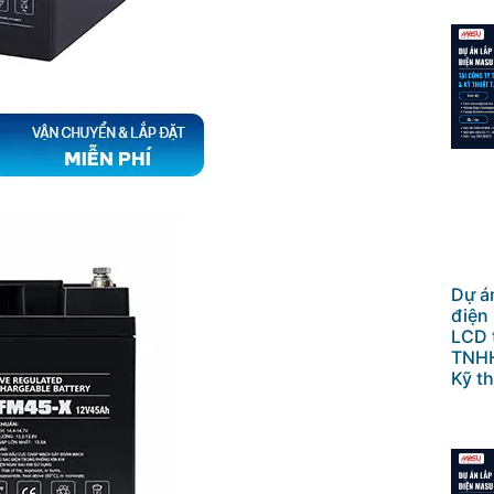
Dự án
điện
LCD 
TNHH
Kỹ th