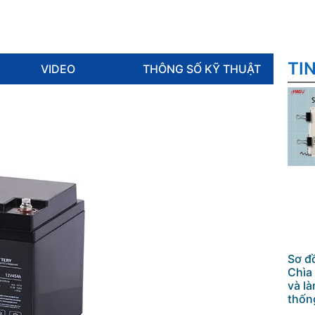
TI
VIDEO
THÔNG SỐ KỸ THUẬT
Sơ đ
Chìa
và l
thốn