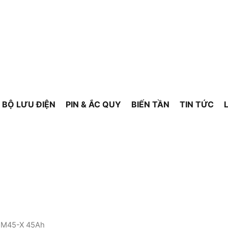
BỘ LƯU ĐIỆN
PIN & ẮC QUY
BIẾN TẦN
TIN TỨC
6FM45-X 45Ah