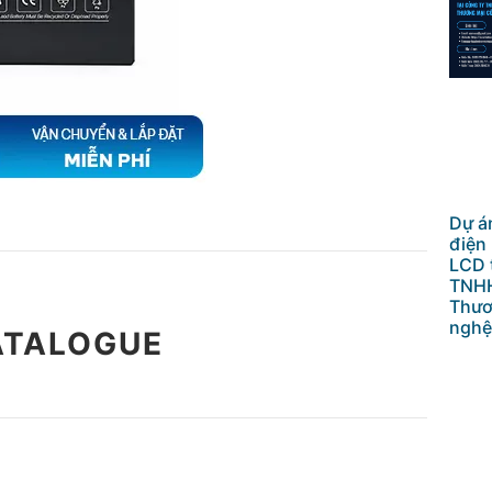
Dự án
điện
LCD 
TNHH
Thươ
nghệ
ATALOGUE