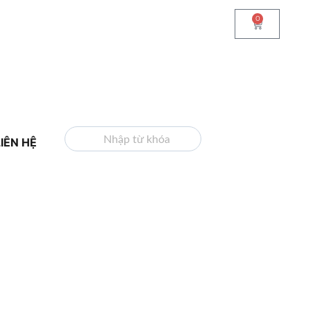
0
TÌM KIẾM
LIÊN HỆ