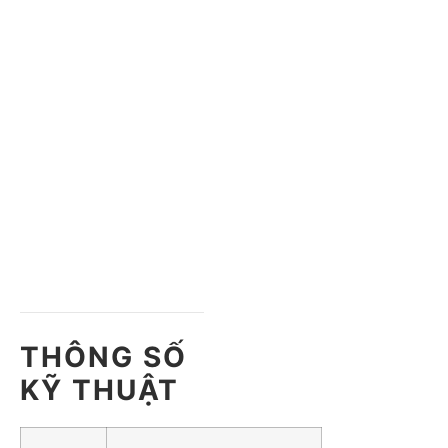
THÔNG SỐ
KỸ THUẬT