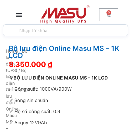
0
GIỚI THIỆU
BỘ LƯU ĐIỆN
PIN & ẮC QUY
BIẾN TẦN
TIN TỨC
LIÊN HỆ
Bộ lưu điện Online Masu MS – 1K
Home
/
Bộ
LCD
lưu
8.350.000
₫
điện
(UPS)
/
Bộ
lưu
💡BỘ LƯU ĐIỆN ONLINE MASU MS – 1K LCD
điện
✅ Công suất: 1000VA/900W
Online
/ Bộ
lưu
✅ Sóng sin chuẩn
điện
Online
✅ Hệ số công suất: 0.9
Masu
MS
✅ Acquy 12V9Ah
–