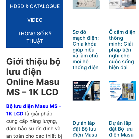
HDSD & CATALOGUE
VIDEO
Sơ đồ
Ổ cắm điện
THÔNG SỐ KỸ
mạch điện:
thông
THUẬT
Chìa khóa
minh: Giải
giúp hiểu
pháp tiện
và làm chủ
nghi cho
Giới thiệu bộ
mọi hệ
cuộc sống
thống điện
hiện đại
lưu điện
Online Masu
MS – 1K LCD
Bộ lưu điện Masu MS –
1K LCD
là giải pháp
cung cấp năng lượng,
Dự án lắp
Dự án lắp
đảm bảo sự ổn định và
đặt Bộ lưu
đặt Bộ lưu
điện Masu
điện Masu
an toàn cho các thiết bị