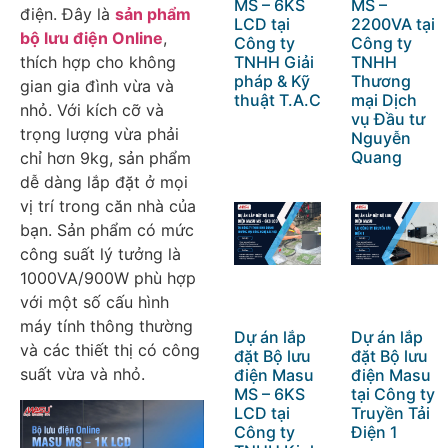
MS – 6KS
MS –
điện. Đây là
sản phẩm
LCD tại
2200VA tại
bộ lưu điện Online
,
Công ty
Công ty
thích hợp cho không
TNHH Giải
TNHH
pháp & Kỹ
Thương
gian gia đình vừa và
thuật T.A.C
mại Dịch
nhỏ. Với kích cỡ và
vụ Đầu tư
trọng lượng vừa phải
Nguyễn
Quang
chỉ hơn 9kg, sản phẩm
dễ dàng lắp đặt ở mọi
vị trí trong căn nhà của
bạn. Sản phẩm có mức
công suất lý tưởng là
1000VA/900W phù hợp
với một số cấu hình
máy tính thông thường
Dự án lắp
Dự án lắp
và các thiết thị có công
đặt Bộ lưu
đặt Bộ lưu
suất vừa và nhỏ.
điện Masu
điện Masu
MS – 6KS
tại Công ty
LCD tại
Truyền Tải
Công ty
Điện 1