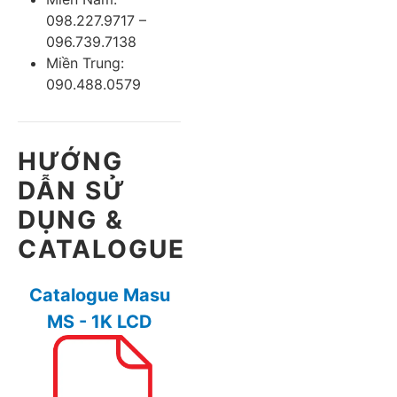
098.227.9717 –
096.739.7138
Miền Trung:
090.488.0579
HƯỚNG
DẪN SỬ
DỤNG &
CATALOGUE
Catalogue Masu
MS - 1K LCD