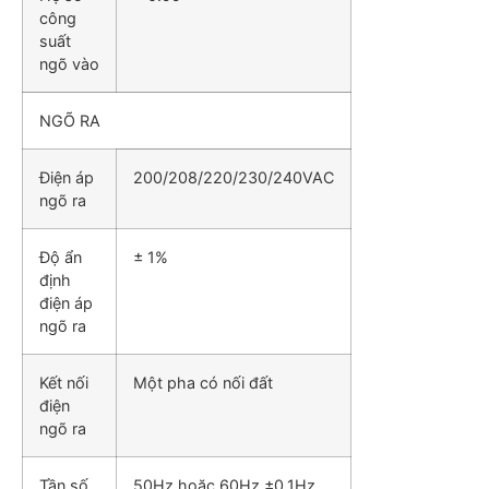
công
suất
ngõ vào
NGÕ RA
Điện áp
200/208/220/230/240VAC
ngõ ra
Độ ẩn
± 1%
định
điện áp
ngõ ra
Kết nối
Một pha có nối đất
điện
ngõ ra
Tần số
50Hz hoặc 60Hz ±0.1Hz