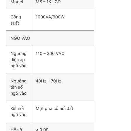
Model
MS – 1K LCD
Công
1000VA/900W
suất
NGÕ VÀO
Ngưỡng
110 – 300 VAC
điện áp
ngõ vào
Ngưỡng
40Hz – 70Hz
tần số
ngõ vào
Kết nối
Một pha có nối đất
ngõ vào
Hệ số
≥ 0.99