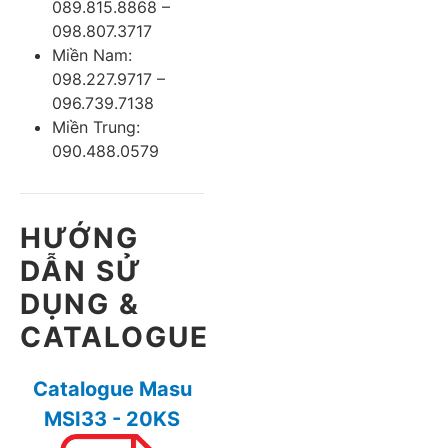
089.815.8868 –
098.807.3717
Miền Nam:
098.227.9717 –
096.739.7138
Miền Trung:
090.488.0579
HƯỚNG
DẪN SỬ
DỤNG &
CATALOGUE
Catalogue Masu
MSI33 - 20KS