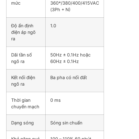
mức
360*/380/400/415VAC
(3Ph + N)
Độ ẩn định
1.0
điện áp ngõ
ra
Dãi tần số
50Hz ± 0.1Hz hoặc
ngõ ra
60Hz ± 0.1Hz
Kết nối điện
Ba pha có nối đất
ngõ ra
Thời gian
0 ms
chuyển mạch
Dạng sóng
Sóng sin chuẩn
Khả năng quá
100 – 110% 60 phút