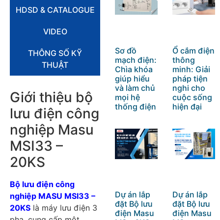
HDSD & CATALOGUE
VIDEO
Sơ đồ
Ổ cắm điện
THÔNG SỐ KỸ
mạch điện:
thông
THUẬT
Chìa khóa
minh: Giải
giúp hiểu
pháp tiện
và làm chủ
nghi cho
Giới thiệu bộ
mọi hệ
cuộc sống
thống điện
hiện đại
lưu điện công
nghiệp Masu
MSI33 –
20KS
Bộ lưu điện công
Dự án lắp
Dự án lắp
nghiệp MASU MSI33 –
đặt Bộ lưu
đặt Bộ lưu
20KS
là máy lưu điện 3
điện Masu
điện Masu
pha, cung cấp một