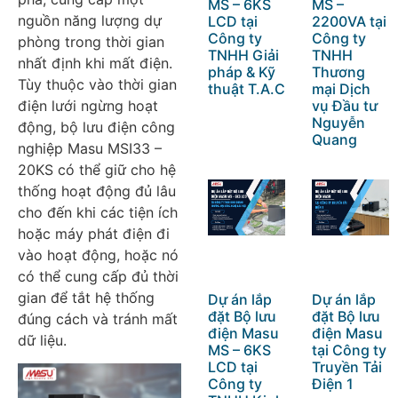
MS – 6KS
MS –
nguồn năng lượng dự
LCD tại
2200VA tại
Công ty
Công ty
phòng trong thời gian
TNHH Giải
TNHH
nhất định khi mất điện.
pháp & Kỹ
Thương
Tùy thuộc vào thời gian
thuật T.A.C
mại Dịch
điện lưới ngừng hoạt
vụ Đầu tư
Nguyễn
động, bộ lưu điện công
Quang
nghiệp Masu MSI33 –
20KS có thể giữ cho hệ
thống hoạt động đủ lâu
cho đến khi các tiện ích
hoặc máy phát điện đi
vào hoạt động, hoặc nó
có thể cung cấp đủ thời
gian để tắt hệ thống
Dự án lắp
Dự án lắp
đặt Bộ lưu
đặt Bộ lưu
đúng cách và tránh mất
điện Masu
điện Masu
dữ liệu.
MS – 6KS
tại Công ty
LCD tại
Truyền Tải
Công ty
Điện 1