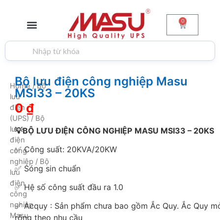
0
GIỚI THIỆU
BỘ LƯU ĐIỆN
PIN & ẮC QUY
BIẾN TẦN
TIN TỨC
LIÊN HỆ
Bộ lưu điện công nghiệp Masu
Home
/
Bộ
MSI33 – 20KS
lưu
0
₫
điện
(UPS)
/
Bộ
lưu
💡BỘ LƯU ĐIỆN
CÔNG NGHIỆP
MASU MSI33 – 20KS
điện
✅ Công suất: 20KVA/20KW
công
nghiệp
/ Bộ
✅ Sóng sin chuẩn
lưu
điện
✅ Hệ số công suất đầu ra 1.0
công
nghiệp
✅ Acquy : Sản phẩm chưa bao gồm Ắc Quy. Ắc Quy m
Masu
rộng theo nhu cầu