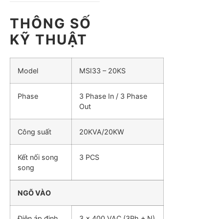
THÔNG SỐ
KỸ THUẬT
Model
MSI33 – 20KS
Phase
3 Phase In / 3 Phase
Out
Công suất
20KVA/20KW
Kết nối song
3 PCS
song
NGÕ VÀO
Điện áp định
3 x 400 VAC (3Ph + N)