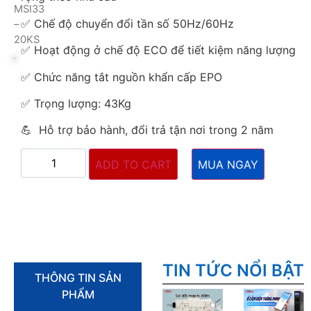
MSI33
✅ Chế độ chuyển đổi tần số 50Hz/60Hz
–
20KS
✅ Hoạt động ở chế độ ECO để tiết kiệm năng lượng
✅ Chức năng tắt nguồn khẩn cấp EPO
✅ Trọng lượng: 43Kg
💪 Hỗ trợ bảo hành, đổi trả tận nơi trong 2 năm
ADD TO CART
MUA NGAY
TIN TỨC NỔI BẬT
THÔNG TIN SẢN
PHẨM