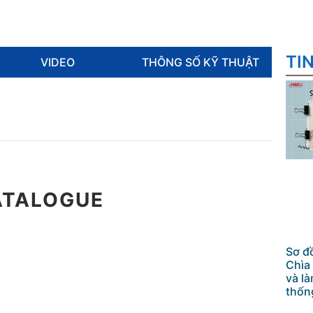
TI
VIDEO
THÔNG SỐ KỸ THUẬT
ATALOGUE
Sơ đ
Chìa
và l
thốn