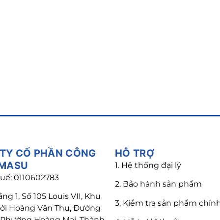
B
TY CỔ PHẦN CÔNG
HỖ TRỢ
 MASU
1. Hệ thống đại lý
uế: 0110602783
2. Bảo hành sản phẩm
ầng 1, Số 105 Louis VII, Khu
3. Kiểm tra sản phẩm chín
mới Hoàng Văn Thụ, Đường
, Phường Hoàng Mai, Thành