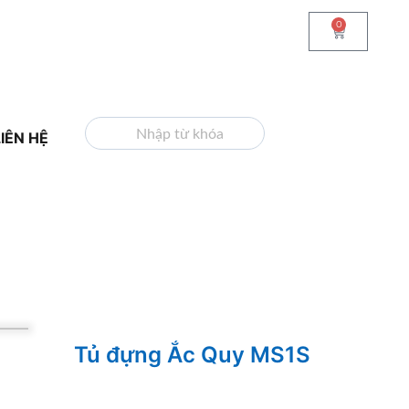
0
TÌM KIẾM
LIÊN HỆ
Tủ đựng Ắc Quy MS1S