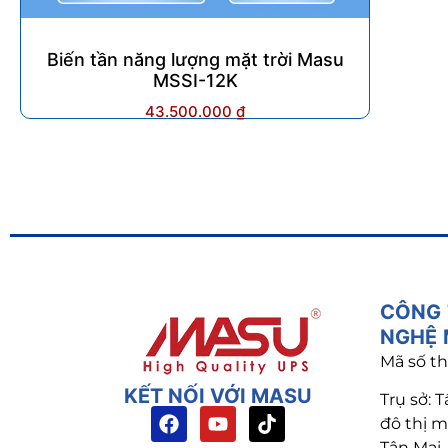
Biến tần năng lượng mặt trời Masu
MSSI-12K
43.500.000
₫
CÔNG 
NGHỆ
Mã số th
KẾT NỐI VỚI MASU
Trụ sở:
T
đô thị 
Tân Mai