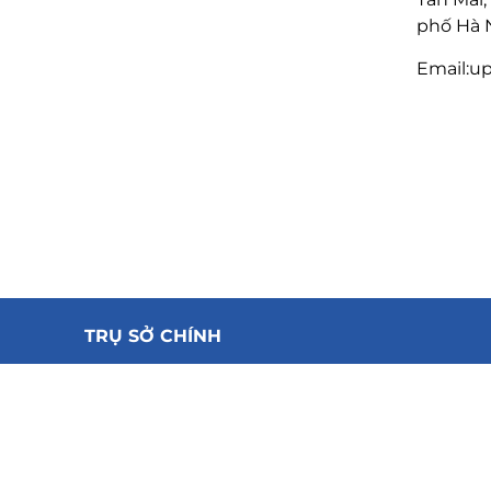
phố Hà N
Email:u
TRỤ SỞ CHÍNH
Địa chỉ:
Tầng 1, Số 105 Louis VII, Khu đô thị mới
Hoàng Văn Thụ, Đường Tân Mai, Phường Hoà
Mai, Thành phố Hà Nội.
Email:upsmasu@gmail.com
Hotline: 0898.158.868 – 0988.073.717