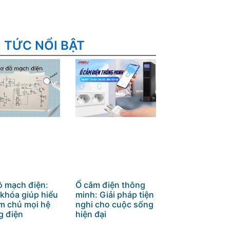
N TỨC NỔI BẬT
ồ mạch điện:
Ổ cắm điện thông
 khóa giúp hiểu
minh: Giải pháp tiện
àm chủ mọi hệ
nghi cho cuộc sống
g điện
hiện đại