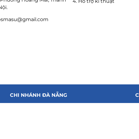
4. Hỗ trợ kĩ thuật
ội.
psmasu@gmail.com
CHI NHÁNH ĐÀ NẴNG
C
Địa chỉ:
41 Võ An Ninh, Phường Hòa Xuân Thành
Đ
ng
Phố Đà Nẵng
.
T
Email:upsmasu@gmail.com
E
Hotline: 0935.696.695 – 0904.880.579
S