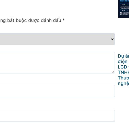
ờng bắt buộc được đánh dấu
*
Dự án
điện
LCD 
TNHH
Thươ
nghệ