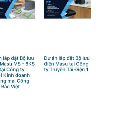
 lắp đặt Bộ lưu
Dự án lắp đặt Bộ lưu
 Masu MS – 6KS
điện Masu tại Công
tại Công ty
ty Truyền Tải Điện 1
 Kinh doanh
ng mại Công
 Bắc Việt