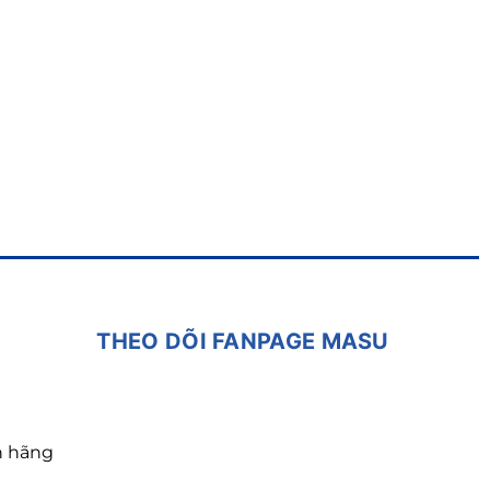
iến tần năng lượng mặt trời Masu
MSSI–10K
39.800.000
₫
THEO DÕI FANPAGE MASU
h hãng