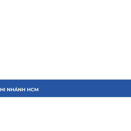
HI NHÁNH HCM
ịa chỉ: 162/37 Nguyễn Văn Khối, Phường Thông
ây Hội, Thành phố Hồ Chí Minh
mail:upsmasumiennam@gmail.com
ố điện thoại: 0982.279.717 – 0967.397.138