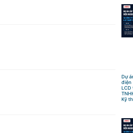
Dự án
điện
LCD 
TNHH
Kỹ th